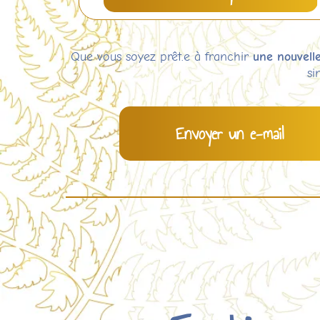
Que vous soyez prêt.e à franchir
une nouvelle
si
Envoyer un e-mail