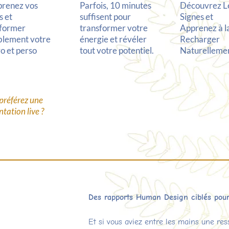
renez vos
Parfois, 10 minutes
Découvrez L
s et
suffisent pour
Signes et
sformer
transformer votre
Apprenez à l
blement votre
énergie et révéler
Recharger
ro et perso
tout votre potentiel.
Naturellemen
préférez une
tation live ?
Des rapports Human Design ciblés pour
Et si vous aviez entre les mains une res