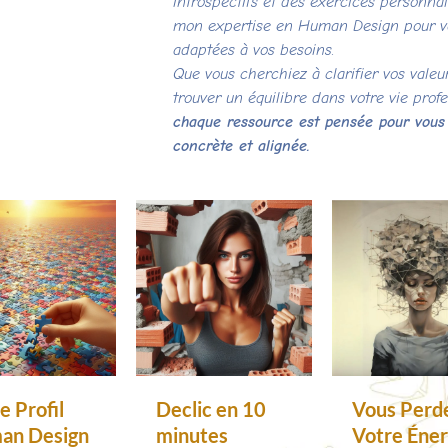
introspectifs et des exercices personnal
mon expertise en Human Design pour vou
adaptées à vos besoins.
Que vous cherchiez à clarifier vos valeu
trouver un équilibre dans votre vie profe
chaque ressource est pensée pour vous
concrète et alignée.
e Profil
Declic en 10
Vous Perd
an Design
minutes
Votre Éner