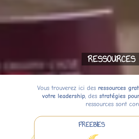
RESSOURCES
Vous trouverez ici des
ressources grat
votre leadership
, des
stratégies pou
ressources sont con
FREEBIES