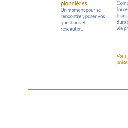
pionnières
Comp
force
Un moment pour se
tran
rencontrer, poser vos
dura
questions et
vie p
réseauter..
Vous 
présen