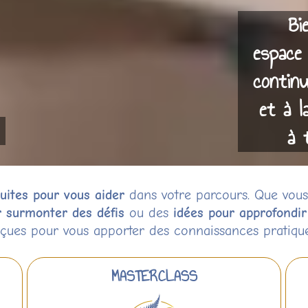
Bi
espace 
continu
et à l
à 
uites pour vous aider
dans votre parcours. Que vous
r surmonter des défis
ou des
idées pour approfondi
çues pour vous apporter des connaissances pratiques 
MASTERCLASS