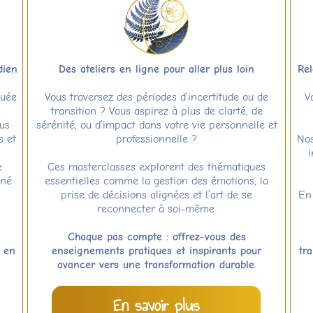
dien
Des ateliers en ligne pour aller plus loin
Rel
quée
Vous traversez des périodes d’incertitude ou de
V
transition ? Vous aspirez à plus de clarté, de
us
sérénité, ou d’impact dans votre vie personnelle et
s et
professionnelle ?
Nos
i
e
Ces masterclasses explorent des thématiques
gné
essentielles comme la gestion des émotions, la
prise de décisions alignées et l’art de se
En
reconnecter à soi-même.
Chaque pas compte : offrez-vous des
s en
enseignements pratiques et inspirants pour
tr
avancer vers une transformation durable.
En savoir plus