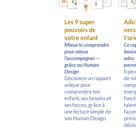
Les 9 super
Ado?
pouvoirs de
vers
votre enfant
t'or
Mieux le comprendre
Ce ra
pour mieux
bouss
l’accompagner —
ados 
grâce au Human
paren
Design
Il pe
Découvre un rapport
de m
unique pour
comp
comprendre ton
énerg
enfant, ses besoins et
fonct
ses forces, grâce à
talen
une lecture simple de
façon
son Human Design.
pren
décis