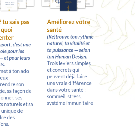
 tu sais pas
Améliorez votre
 quoi
santé
(Re)trouve ton rythme
ienter
naturel, ta vitalité et
pport, c’est une
ta puissance — selon
ole pour les
ton Human Design.
— et pour leurs
Trois leviers simples
ts.
et concrets qui
rmet à ton ado
peuvent déjà faire
ieux
une vraie différence
rendre son
dans votre santé :
ie, sa façon de
sommeil, stress,
ionner, ses
système immunitaire
ts naturels et sa
 unique de
dre des
ions.